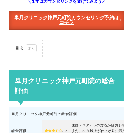
＼まずはカウンセリングを受けてみよう／
皐月クリニック神戸元町院カウンセリング予約は
コチラ
目次
1
皐月
クリ
ニッ
ク神
皐月クリニック神戸元町院の総合
戸元
町院
評価
の総
合評
価
2
皐月クリニック神戸元町院の総合評価
皐月
クリ
医師・スタッフの対応が親切丁寧、説
ニッ
総合評価
3.6
また、86％以上が仕上がりに満足し