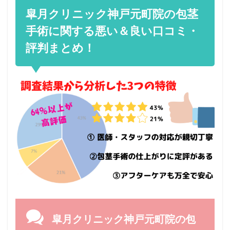
人か
皐月クリニック神戸元町院の包茎
ら徹
底調
手術に関する悪い＆良い口コミ・
査！
評判まとめ！
5
皐月
クリ
ニッ
ク神
戸元
町院
を人
気の
2院
と比
較！
6
皐月
クリ
ニッ
ク神
戸元
皐月クリニック神戸元町院の包
町院