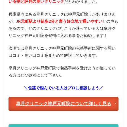
いる割と評判の良いクリニック
だとわかりました。
術を
おす
すめ
兵庫県内にある皐月クリニックは神戸元町院しかありません
する
が、
JR元町駅より徒歩2分
と言う好立地で通いやすい
との声も
人・
ある
しな
ので、どのクリニックに行こうか迷っている人は皐月ク
い人
リニック神戸元町院を候補に入れる事をお勧めします！
4
次項では皐月クリニック神戸元町院の包茎手術に関する悪い
皐月
クリ
口コミ・良い口コミをまとめて解説していきます。
ニッ
ク神
皐月クリニック神戸元町院で包茎手術を受けようか迷ってい
戸元
町院
る方はぜひ参考にして下さい。
の包
茎手
＼包茎で悩んでいる人はプロに相談しよう／
術に
関す
る口
皐月クリニック神戸元町院について詳しく見る
コ
ミ・
評判
を
14