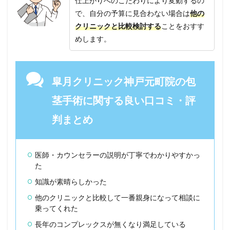
仕上がりへのこだわりにより変動するの
の割
引や
で、自分の予算に見合わない場合は
他の
キャ
クリニックと比較検討する
ことをおすす
ンペ
めします。
ーン
情報
をチ
ェッ
ク！
皐月クリニック神戸元町院の包
9
茎手術に関する良い口コミ・評
皐月
クリ
判まとめ
ニッ
ク神
戸元
町院
医師・カウンセラーの説明が丁寧でわかりやすかっ
の予
た
約か
ら治
知識が素晴らしかった
療ま
での
他のクリニックと比較して一番親身になって相談に
流れ
乗ってくれた
を解
説
長年のコンプレックスが無くなり満足している