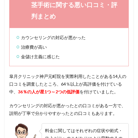
の基
茎手術に関する悪い口コミ・評
本情
報
判まとめ
7
皐月
クリ
カウンセリングの対応が悪かった
ニッ
ク神
治療費が高い
戸元
金儲け主義に感じた
町院
の施
術内
容と
皐月クリニック神戸元町院を実際利用したことがある14人の
料金
口コミを調査したところ、64％以上が高評価を付けている
につ
いて
中、
36％の人が星1つ～2つの低評価
を付けていました。
8
カウンセリングの対応が悪かったとの口コミがある一方で、
皐月
クリ
説明が丁寧で分かりやすかったとの口コミもあります。
ニッ
ク神
戸元
料金に関してはそれぞれの症状や術式・
町院