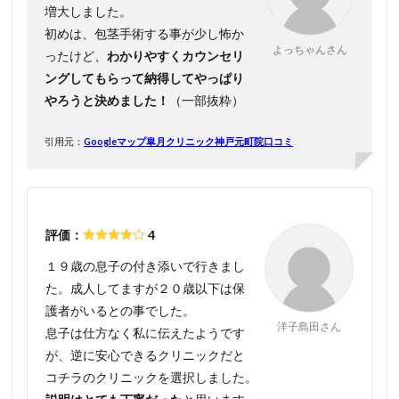
増大しました。
初めは、包茎手術する事が少し怖か
よっちゃんさん
ったけど、
わかりやすくカウンセリ
ングしてもらって納得してやっぱり
やろうと決めました！
（一部抜粋）
引用元：
Googleマップ皐月クリニック神戸元町院口コミ
評価：
4
１９歳の息子の付き添いで行きまし
た。成人してますが２０歳以下は保
護者がいるとの事でした。
洋子島田さん
息子は仕方なく私に伝えたようです
が、逆に安心できるクリニックだと
コチラのクリニックを選択しました。