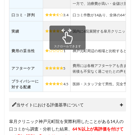
ク神
一方で、治療費が高い・金儲け主義に
戸元
町院
口コミ・評判
3.4
口コミ件数が14あり、全体の64％以
の包
茎手
術に
実績
4
国内に6院展開する皐月クリニックグ
関す
る悪
い＆
スクロールできます
費用の妥当性
1
神戸元町周辺の相場と比較すると普通
良い
口コ
ミ・
費用には各種アフターケアも含まれて
評判
アフターケア
5
術後も不安なく過ごせたとの声もある
まと
め！
プライバシーに
4.5
医師・スタッフ全て男性。完全予約制
対する配慮
3
皐月
クリ
当サイトにおける評価基準について
ニッ
ク神
戸元
皐月クリニック神戸元町院を実際利用したことがある14人の
町院
の包
口コミから調査・分析した結果、
64％以上が高評価を付けて
茎手