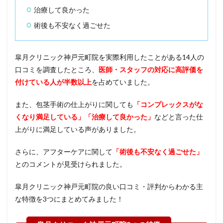
10
治療して良かった
皐月
術後も不安なく過ごせた
クリ
ニッ
ク神
戸元
皐月クリニック神戸元町院を実際利用したことがある14人の
町院
口コミを調査したところ、
医師・スタッフの対応に高評価を
でよ
付けている人が半数以上
を占めていました。
くあ
る質
問12
また、包茎手術の仕上がりに関しても
「コンプレックスがな
選
くなり満足している」「治療して良かった」
などと言った仕
11
上がりに満足している声がありました。
全国
の皐
さらに、アフターケアに関して
「術後も不安なく過ごせた」
月ク
リニ
とのコメントが見受けられました。
ック
一覧
皐月クリニック神戸元町院の良い口コミ・評判からわかる主
をチ
ェッ
な特徴を3つにまとめてみました！
ク！
12